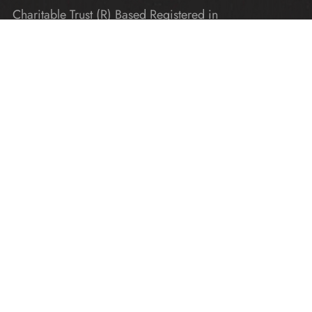
Charitable Trust (R) Based Registered in
Karnataka
Explore
Home
Donate
Gallery
Blogs
About Us
Contact Us
Get In Touch