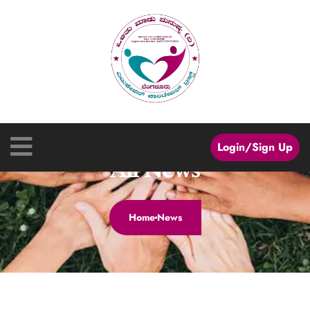
Login/Sign Up
All News
Home
News