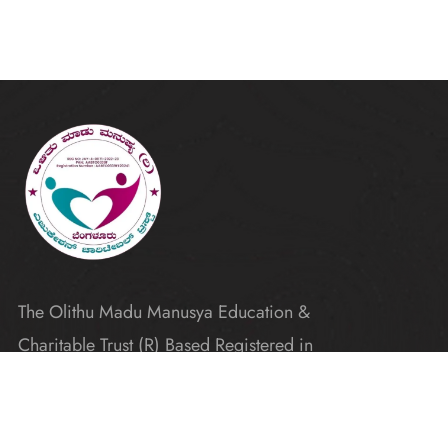
The Olithu Madu Manusya Education &
Charitable Trust (R) Based Registered in
Karnataka
Explore