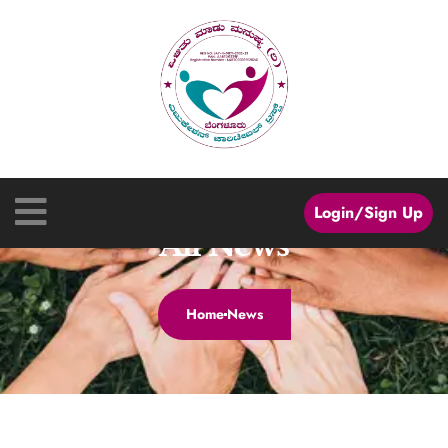
Login/Sign Up
All News
Home
News