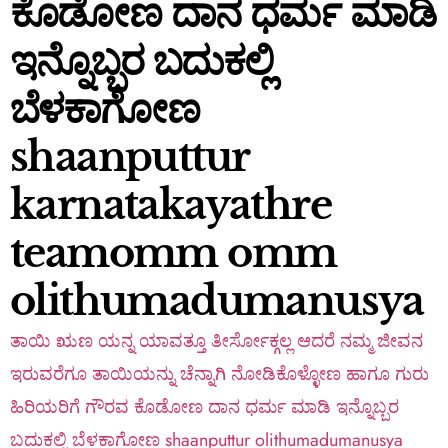
ಕೊಡೋಣ ದಾನ ಧರ್ಮ ಮಾಡಿ
ಇನ್ನೊಬ್ಬರ ಬದುಕಲ್ಲಿ
ಬೆಳಕಾಗೋಣ
shaanputtur
karnatakayathre
teamomm omm
olithumadumanusya
ತಾಯಿ ಋಣ ಯನ್ನ ಯಾವತ್ತೂ ತೀರ್ಸೋಕ್ಗಲ್ಲ ಆದರೆ ನಮ್ಮ ಜೀವನ
ಇರುವರೆಗೂ ತಾಯಿಯನ್ನು ಚೆನ್ನಾಗಿ ನೋಡಿಕೊಳ್ಳೋಣ ಹಾಗೂ ಗುರು
ಹಿರಿಯರಿಗೆ ಗೌರವ ಕೊಡೋಣ ದಾನ ಧರ್ಮ ಮಾಡಿ ಇನ್ನೊಬ್ಬರ
ಬದುಕಲ್ಲಿ ಬೆಳಕಾಗೋಣ shaanputtur olithumadumanusya